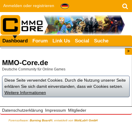
Anmelden oder registrieren
Dashboard
Forum
Link Us
Social
Suche
MMO-Core.de
Deutsche Community für Online Games
Diese Seite verwendet Cookies. Durch die Nutzung unserer Seite
erklären Sie sich damit einverstanden, dass wir Cookies setzen.
Weitere Informationen
Datenschutzerklärung
Impressum
Mitglieder
Forensoftware:
Burning Board®
, entwickelt von
WoltLab® GmbH