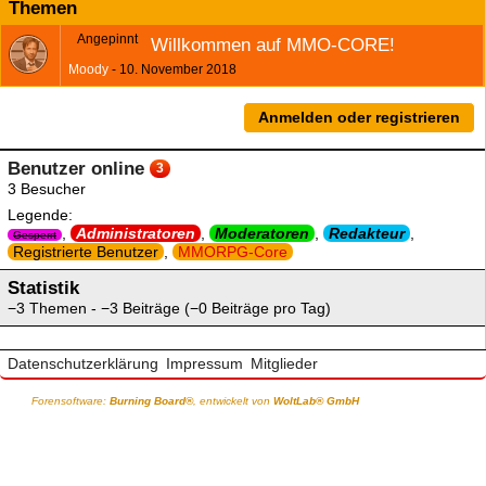
Themen
Angepinnt
Willkommen auf MMO-CORE!
Moody
10. November 2018
Anmelden oder registrieren
Benutzer online
3
3 Besucher
Legende:
Administratoren
Moderatoren
Redakteur
Gesperrt
Registrierte Benutzer
MMORPG-Core
Statistik
−3 Themen - −3 Beiträge (−0 Beiträge pro Tag)
Datenschutzerklärung
Impressum
Mitglieder
Forensoftware:
Burning Board®
, entwickelt von
WoltLab® GmbH