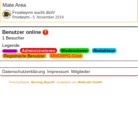
Mate Area
Frostwyrm sucht dich!
Frostwyrm
-
5. November 2019
Benutzer online
1
1 Besucher
Legende:
Administratoren
Moderatoren
Redakteur
Gesperrt
Registrierte Benutzer
MMORPG-Core
Datenschutzerklärung
Impressum
Mitglieder
Forensoftware:
Burning Board®
, entwickelt von
WoltLab® GmbH