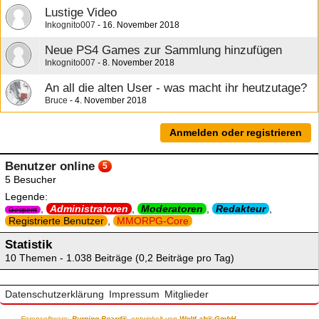
Lustige Video
Inkognito007
16. November 2018
Neue PS4 Games zur Sammlung hinzufügen
Inkognito007
8. November 2018
An all die alten User - was macht ihr heutzutage?
Bruce
4. November 2018
Anmelden oder registrieren
Benutzer online
5
5 Besucher
Legende:
Administratoren
Moderatoren
Redakteur
Gesperrt
Registrierte Benutzer
MMORPG-Core
Statistik
10 Themen - 1.038 Beiträge (0,2 Beiträge pro Tag)
Datenschutzerklärung
Impressum
Mitglieder
Forensoftware:
Burning Board®
, entwickelt von
WoltLab® GmbH