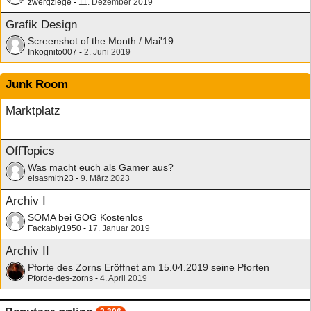
zwergziege
-
11. Dezember 2019
Grafik Design
Screenshot of the Month / Mai'19
Inkognito007
-
2. Juni 2019
Junk Room
Marktplatz
OffTopics
Was macht euch als Gamer aus?
elsasmith23
-
9. März 2023
Archiv I
SOMA bei GOG Kostenlos
Fackably1950
-
17. Januar 2019
Archiv II
Pforte des Zorns Eröffnet am 15.04.2019 seine Pforten
Pforde-des-zorns
-
4. April 2019