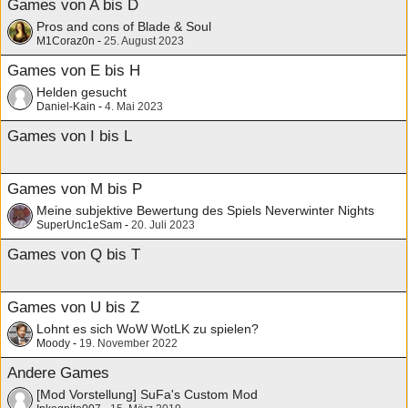
Games von A bis D
Pros and cons of Blade & Soul
M1Coraz0n
-
25. August 2023
Games von E bis H
Helden gesucht
Daniel-Kain
-
4. Mai 2023
Games von I bis L
Games von M bis P
Meine subjektive Bewertung des Spiels Neverwinter Nights
SuperUnc1eSam
-
20. Juli 2023
Games von Q bis T
Games von U bis Z
Lohnt es sich WoW WotLK zu spielen?
Moody
-
19. November 2022
Andere Games
[Mod Vorstellung] SuFa's Custom Mod