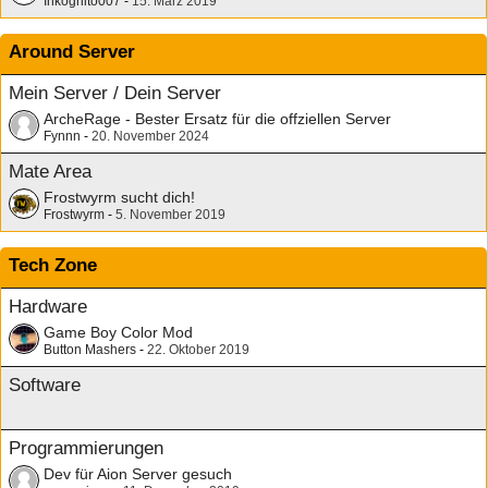
Inkognito007
-
15. März 2019
Around Server
Mein Server / Dein Server
ArcheRage - Bester Ersatz für die offziellen Server
Fynnn
-
20. November 2024
Mate Area
Frostwyrm sucht dich!
Frostwyrm
-
5. November 2019
Tech Zone
Hardware
Game Boy Color Mod
Button Mashers
-
22. Oktober 2019
Software
Programmierungen
Dev für Aion Server gesuch