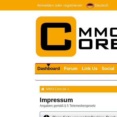
Anmelden oder registrieren
Deutsch
Dashboard
Forum
Link Us
Social
MMO-Core.de
»
Impressum
Angaben gemäß § 5 Telemediengesetz