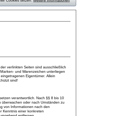
 wir Cookies setzen.
Weitere Informationen
 der verlinkten Seiten sind ausschließlich
en Marken- und Warenzeichen unterliegen
 eingetragenen Eigentümer. Allein
hützt sind!
etzen verantwortlich. Nach §§ 8 bis 10
en zu überwachen oder nach Umständen zu
ung von Informationen nach den
er Kenntnis einer konkreten
 umgehend entfernen.