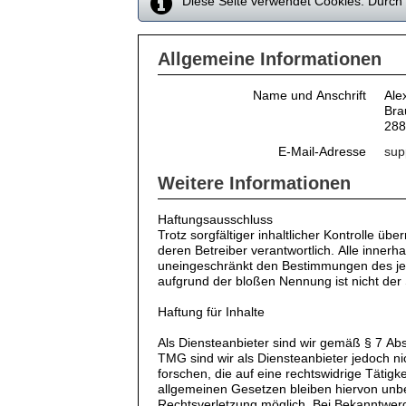
Diese Seite verwendet Cookies. Durch 
Allgemeine Informationen
Name und Anschrift
Ale
Bra
288
E-Mail-Adresse
sup
Weitere Informationen
Haftungsausschluss
Trotz sorgfältiger inhaltlicher Kontrolle üb
deren Betreiber verantwortlich. Alle inne
uneingeschränkt den Bestimmungen des jewe
aufgrund der bloßen Nennung ist nicht der 
Haftung für Inhalte
Als Diensteanbieter sind wir gemäß § 7 Ab
TMG sind wir als Diensteanbieter jedoch n
forschen, die auf eine rechtswidrige Tätig
allgemeinen Gesetzen bleiben hiervon unber
Rechtsverletzung möglich. Bei Bekanntwer