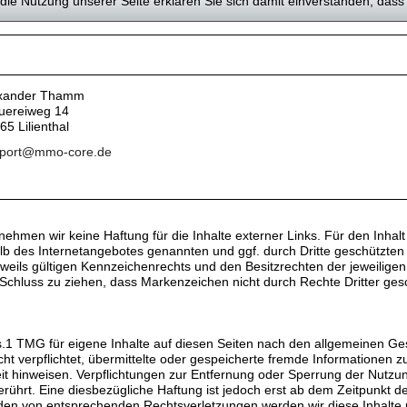
die Nutzung unserer Seite erklären Sie sich damit einverstanden, dass
xander Thamm
uereiweg 14
65 Lilienthal
port@mmo-core.de
ernehmen wir keine Haftung für die Inhalte externer Links. Für den Inhalt
rhalb des Internetangebotes genannten und ggf. durch Dritte geschützt
ils gültigen Kennzeichenrechts und den Besitzrechten der jeweiligen
Schluss zu ziehen, dass Markenzeichen nicht durch Rechte Dritter gesc
s.1 TMG für eigene Inhalte auf diesen Seiten nach den allgemeinen Ges
icht verpflichtet, übermittelte oder gespeicherte fremde Information
keit hinweisen. Verpflichtungen zur Entfernung oder Sperrung der Nutz
ührt. Eine diesbezügliche Haftung ist jedoch erst ab dem Zeitpunkt d
den von entsprechenden Rechtsverletzungen werden wir diese Inhalte