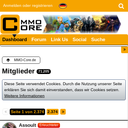
Anmelden oder registrieren
Dashboard
Forum
Link Us
Social
Suche
MMO-Core.de
Mitglieder
71.205
Diese Seite verwendet Cookies. Durch die Nutzung unserer Seite
erklären Sie sich damit einverstanden, dass wir Cookies setzen.
Weitere Informationen
Seite 1 von 2.374
2.374
Assoult
Erleuchteter