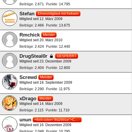
Beiträge
2.671
Punkte
14.795
Stefan
Ehrenmitglied mit Keksen
Mitglied seit 12. März 2009
Beiträge
2.466
Punkte
13.675
Rmchick
Meister
Mitglied seit 20. März 2010
Beiträge
2.424
Punkte
12.440
DrugSteal0r
GESPERRT
Mitglied seit 23. Dezember 2009
Beiträge
2.404
Punkte
12.800
Screwd
Meister
Mitglied seit 18. September 2009
Beiträge
2.290
Punkte
11.975
xDrago
Meister
Mitglied seit 14. März 2009
Beiträge
2.115
Punkte
11.710
unun
<font color="#d2691e">Core Freak!</font>
Mitglied seit 16. Dezember 2009
Beiträge
2.048
Punkte
10.295