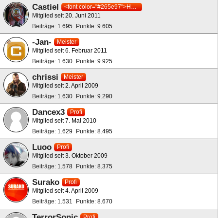
Castiel
<font color="#265e97">HOLSTEIN KIEL</font>
Mitglied seit 20. Juni 2011
Beiträge
1.695
Punkte
9.605
-Jan-
Meister
Mitglied seit 6. Februar 2011
Beiträge
1.630
Punkte
9.925
chrissi
Meister
Mitglied seit 2. April 2009
Beiträge
1.630
Punkte
9.290
Dancex3
Profi
Mitglied seit 7. Mai 2010
Beiträge
1.629
Punkte
8.495
Luoo
Profi
Mitglied seit 3. Oktober 2009
Beiträge
1.578
Punkte
8.375
Surako
Profi
Mitglied seit 4. April 2009
Beiträge
1.531
Punkte
8.670
TerrorSonic
Profi