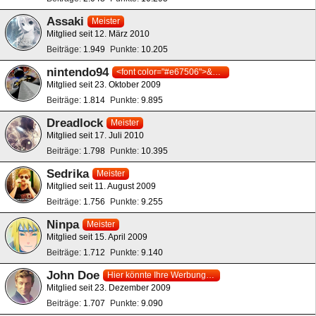
Assaki
Meister
Mitglied seit 12. März 2010
Beiträge
1.949
Punkte
10.205
nintendo94
<font color="#e67506">&#1052;-&#1057;&#1086;&#1103;&#1077; &#1052;&#1072;s&#1082;&#1086;&#1090;&#1090;&#1089;&#1085;&#1077;&#1080;</font>
Mitglied seit 23. Oktober 2009
Beiträge
1.814
Punkte
9.895
Dreadlock
Meister
Mitglied seit 17. Juli 2010
Beiträge
1.798
Punkte
10.395
Sedrika
Meister
Mitglied seit 11. August 2009
Beiträge
1.756
Punkte
9.255
Ninpa
Meister
Mitglied seit 15. April 2009
Beiträge
1.712
Punkte
9.140
John Doe
Hier könnte Ihre Werbung stehen!
Mitglied seit 23. Dezember 2009
Beiträge
1.707
Punkte
9.090