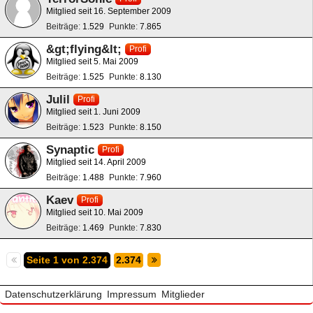
Mitglied seit 16. September 2009
Beiträge
1.529
Punkte
7.865
&gt;flying&lt;
Profi
Mitglied seit 5. Mai 2009
Beiträge
1.525
Punkte
8.130
Julil
Profi
Mitglied seit 1. Juni 2009
Beiträge
1.523
Punkte
8.150
Synaptic
Profi
Mitglied seit 14. April 2009
Beiträge
1.488
Punkte
7.960
Kaev
Profi
Mitglied seit 10. Mai 2009
Beiträge
1.469
Punkte
7.830
Seite 1 von 2.374
2.374
Datenschutzerklärung
Impressum
Mitglieder