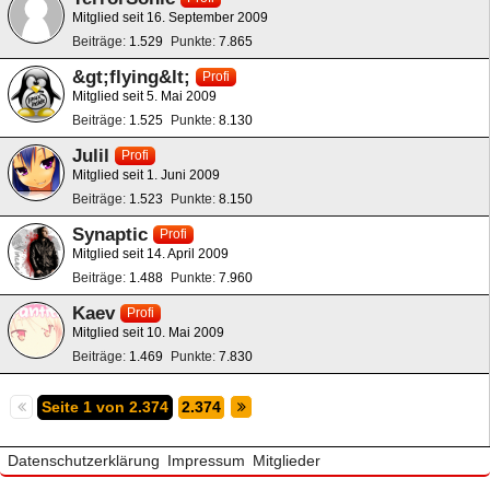
Mitglied seit 16. September 2009
Beiträge
1.529
Punkte
7.865
&gt;flying&lt;
Profi
Mitglied seit 5. Mai 2009
Beiträge
1.525
Punkte
8.130
Julil
Profi
Mitglied seit 1. Juni 2009
Beiträge
1.523
Punkte
8.150
Synaptic
Profi
Mitglied seit 14. April 2009
Beiträge
1.488
Punkte
7.960
Kaev
Profi
Mitglied seit 10. Mai 2009
Beiträge
1.469
Punkte
7.830
Seite 1 von 2.374
2.374
Datenschutzerklärung
Impressum
Mitglieder