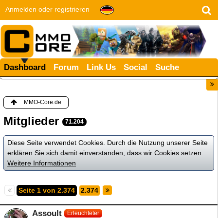
Anmelden oder registrieren
Dashboard
Forum
Link Us
Social
Suche
MMO-Core.de
Mitglieder
71.204
Diese Seite verwendet Cookies. Durch die Nutzung unserer Seite
erklären Sie sich damit einverstanden, dass wir Cookies setzen.
Weitere Informationen
Seite 1 von 2.374
2.374
Assoult
Erleuchteter