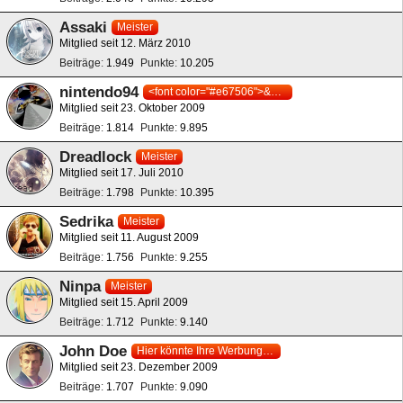
Assaki
Meister
Mitglied seit 12. März 2010
Beiträge
1.949
Punkte
10.205
nintendo94
<font color="#e67506">&#1052;-&#1057;&#1086;&#1103;&#1077; &#1052;&#1072;s&#1082;&#1086;&#1090;&#1090;&#1089;&#1085;&#1077;&#1080;</font>
Mitglied seit 23. Oktober 2009
Beiträge
1.814
Punkte
9.895
Dreadlock
Meister
Mitglied seit 17. Juli 2010
Beiträge
1.798
Punkte
10.395
Sedrika
Meister
Mitglied seit 11. August 2009
Beiträge
1.756
Punkte
9.255
Ninpa
Meister
Mitglied seit 15. April 2009
Beiträge
1.712
Punkte
9.140
John Doe
Hier könnte Ihre Werbung stehen!
Mitglied seit 23. Dezember 2009
Beiträge
1.707
Punkte
9.090