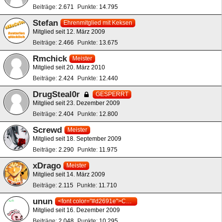
Beiträge
2.671
Punkte
14.795
Stefan
Ehrenmitglied mit Keksen
Mitglied seit 12. März 2009
Beiträge
2.466
Punkte
13.675
Rmchick
Meister
Mitglied seit 20. März 2010
Beiträge
2.424
Punkte
12.440
DrugSteal0r
GESPERRT
Mitglied seit 23. Dezember 2009
Beiträge
2.404
Punkte
12.800
Screwd
Meister
Mitglied seit 18. September 2009
Beiträge
2.290
Punkte
11.975
xDrago
Meister
Mitglied seit 14. März 2009
Beiträge
2.115
Punkte
11.710
unun
<font color="#d2691e">Core Freak!</font>
Mitglied seit 16. Dezember 2009
Beiträge
2.048
Punkte
10.295