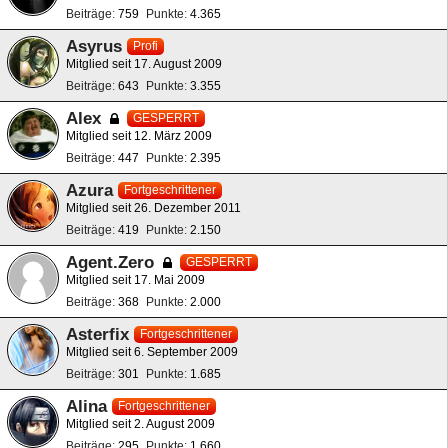
Beiträge
759
Punkte
4.365
Asyrus
Profi
Mitglied seit 17. August 2009
Beiträge
643
Punkte
3.355
Alex
GESPERRT
Mitglied seit 12. März 2009
Beiträge
447
Punkte
2.395
Azura
Fortgeschrittener
Mitglied seit 26. Dezember 2011
Beiträge
419
Punkte
2.150
Agent.Zero
GESPERRT
Mitglied seit 17. Mai 2009
Beiträge
368
Punkte
2.000
Asterfix
Fortgeschrittener
Mitglied seit 6. September 2009
Beiträge
301
Punkte
1.685
Alina
Fortgeschrittener
Mitglied seit 2. August 2009
Beiträge
295
Punkte
1.660