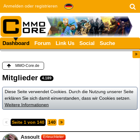
Anmelden oder registrieren
Dashboard
Forum
Link Us
Social
Suche
MMO-Core.de
Mitglieder
4.189
Diese Seite verwendet Cookies. Durch die Nutzung unserer Seite
erklären Sie sich damit einverstanden, dass wir Cookies setzen.
Weitere Informationen
Seite 1 von 140
140
Assoult
Erleuchteter