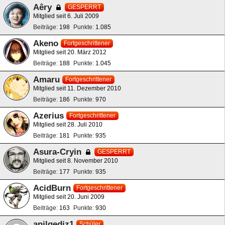
Aêry
GESPERRT
Mitglied seit 6. Juli 2009
Beiträge
198
Punkte
1.085
Akeno
Fortgeschrittener
Mitglied seit 20. März 2012
Beiträge
188
Punkte
1.045
Amaru
Fortgeschrittener
Mitglied seit 11. Dezember 2010
Beiträge
186
Punkte
970
Azerius
Fortgeschrittener
Mitglied seit 28. Juli 2010
Beiträge
181
Punkte
935
Asura-Cryin
GESPERRT
Mitglied seit 8. November 2010
Beiträge
177
Punkte
935
AcidBurn
Fortgeschrittener
Mitglied seit 20. Juni 2009
Beiträge
163
Punkte
930
anilgediz1
Schüler