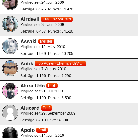
Mitglied seit 24. Juni 2009
Beiträge
6.595
Punkte
34.970
Airdevil
Fragen? Ask me!
Mitglied seit 25. Juni 2009
Beiträge
6.457
Punkte
34.520
Assaki
Meister
Mitglied seit 12. März 2010
Beiträge
1.949
Punkte
10.205
Antik
Top Poster (Ehemals UrViech)
Mitglied seit 7. August 2010
Beiträge
1.196
Punkte
6.290
Akira Udo
Profi
Mitglied seit 21. Juli 2009
Beiträge
1.109
Punkte
6.500
Alucard
Profi
Mitglied seit 29. September 2009
Beiträge
870
Punkte
4.600
Apolo
Profi
Mitglied seit 14. Juni 2010