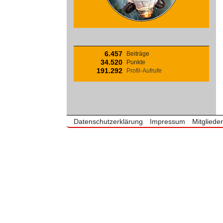
6.457
Beiträge
34.520
Punkte
191.292
Profil-Aufrufe
Datenschutzerklärung
Impressum
Mitgliede